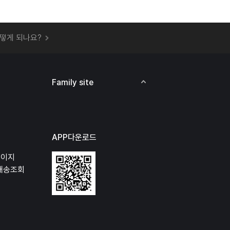
 오프라인 매장에서 상품을 수령할 수 있나요?
떻게 되나요?
하지 않고 물건을 보냈는데 처리가 되나요?
하나요?
비용은 어떻게 되나요?
Family site
상품 오프라인에서 반품이 가능한가요?
APP다운로드
페이지
배송조회