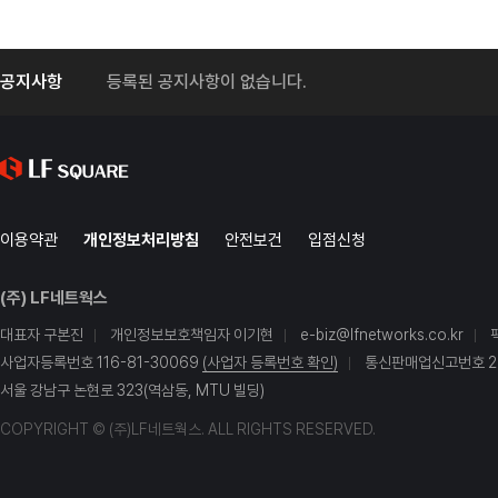
공지사항
등록된 공지사항이 없습니다.
이용약관
개인정보처리방침
안전보건
입점신청
(주) LF네트웍스
대표자 구본진
개인정보보호책임자 이기현
e-biz@lfnetworks.co.kr
사업자등록번호 116-81-30069
(사업자 등록번호 확인)
통신판매업신고번호 20
서울 강남구 논현로 323(역삼동, MTU 빌딩)
COPYRIGHT © (주)LF네트웍스. ALL RIGHTS RESERVED.