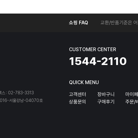
온라인에서 주문 후
쇼핑 FAQ
교환/반품기준은 어
교환/반품 접수를 
회원탈퇴는 어떻게 
교환/반품에 따른 
CUSTOMER CENTER
온라인에서 구매한 
1544-2110
QUICK MENU
팩스 : 02-783-3313
고객센터
장바구니
마이
16-서울강남-04070호
상품문의
구매후기
주문/