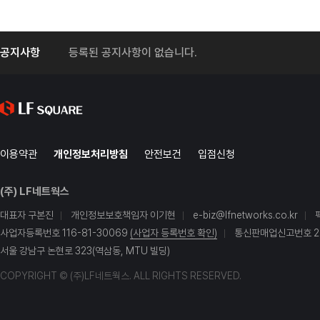
공지사항
등록된 공지사항이 없습니다.
이용약관
개인정보처리방침
안전보건
입점신청
(주) LF네트웍스
대표자 구본진
개인정보보호책임자 이기현
e-biz@lfnetworks.co.kr
사업자등록번호 116-81-30069
(사업자 등록번호 확인)
통신판매업신고번호 20
서울 강남구 논현로 323(역삼동, MTU 빌딩)
COPYRIGHT © (주)LF네트웍스. ALL RIGHTS RESERVED.