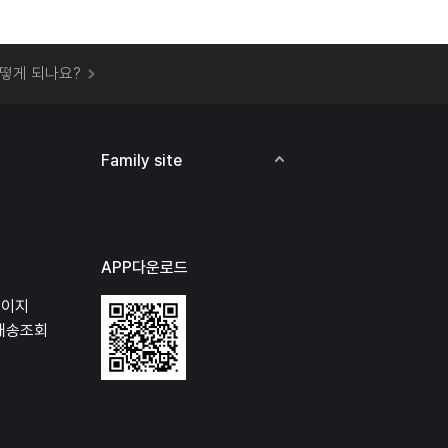
 오프라인 매장에서 상품을 수령할 수 있나요?
떻게 되나요?
하지 않고 물건을 보냈는데 처리가 되나요?
하나요?
비용은 어떻게 되나요?
Family site
상품 오프라인에서 반품이 가능한가요?
APP다운로드
페이지
배송조회