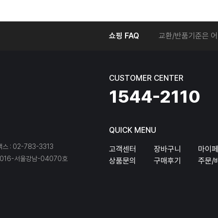
온라인에서 주문 후
쇼핑 FAQ
교환/반품기준은 어
교환/반품 접수를 
회원탈퇴는 어떻게 
교환/반품에 따른 
CUSTOMER CENTER
온라인에서 구매한 
1544-2110
QUICK MENU
팩스 : 02-783-3313
고객센터
장바구니
마이
16-서울강남-04070호
상품문의
구매후기
주문/