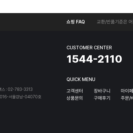
온라인에서 주문 후
쇼핑 FAQ
교환/반품기준은 어
교환/반품 접수를 
회원탈퇴는 어떻게 
교환/반품에 따른 
CUSTOMER CENTER
온라인에서 구매한 
1544-2110
QUICK MENU
팩스 : 02-783-3313
고객센터
장바구니
마이
16-서울강남-04070호
상품문의
구매후기
주문/