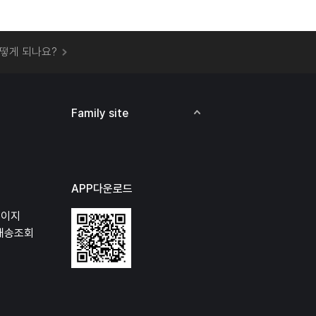
 오프라인 매장에서 상품을 수령할 수 있나요?
떻게 되나요?
하지 않고 물건을 보냈는데 처리가 되나요?
하나요?
비용은 어떻게 되나요?
Family site
상품 오프라인에서 반품이 가능한가요?
APP다운로드
페이지
배송조회