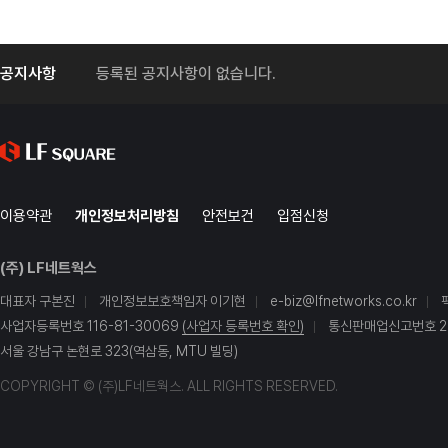
공지사항
등록된 공지사항이 없습니다.
이용약관
개인정보처리방침
안전보건
입점신청
(주) LF네트웍스
대표자 구본진
개인정보보호책임자 이기현
e-biz@lfnetworks.co.kr
사업자등록번호 116-81-30069
(사업자 등록번호 확인)
통신판매업신고번호 20
서울 강남구 논현로 323(역삼동, MTU 빌딩)
COPYRIGHT © (주)LF네트웍스. ALL RIGHTS RESERVED.