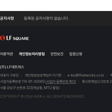
공지사항
등록된 공지사항이 없습니다.
이용약관
개인정보처리방침
안전보건
입점신청
(주) LF네트웍스
대표자 구본진
개인정보보호책임자 이기현
e-biz@lfnetworks.co.kr
사업자등록번호 116-81-30069
(사업자 등록번호 확인)
통신판매업신고번호 20
서울 강남구 논현로 323(역삼동, MTU 빌딩)
COPYRIGHT © (주)LF네트웍스. ALL RIGHTS RESERVED.