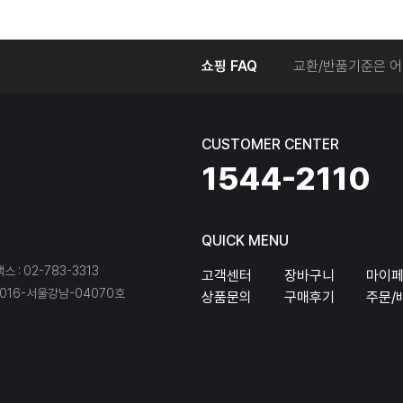
온라인에서 주문 후
쇼핑 FAQ
교환/반품기준은 어
교환/반품 접수를 
회원탈퇴는 어떻게 
교환/반품에 따른 
CUSTOMER CENTER
온라인에서 구매한 
1544-2110
QUICK MENU
팩스 : 02-783-3313
고객센터
장바구니
마이
16-서울강남-04070호
상품문의
구매후기
주문/