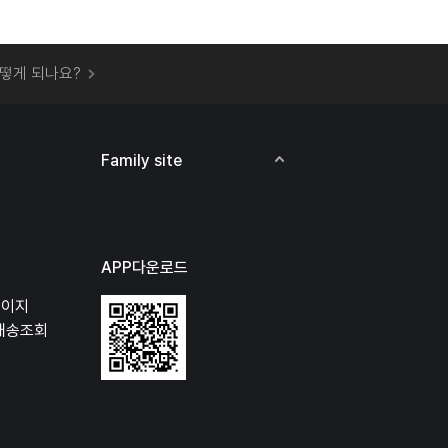
 오프라인 매장에서 상품을 수령할 수 있나요?
떻게 되나요?
하지 않고 물건을 보냈는데 처리가 되나요?
하나요?
비용은 어떻게 되나요?
Family site
상품 오프라인에서 반품이 가능한가요?
APP다운로드
페이지
배송조회