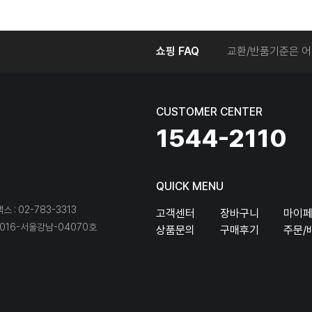
온라인에서 주문 후
쇼핑 FAQ
교환/반품기준은 어
교환/반품 접수를 
회원탈퇴는 어떻게 
교환/반품에 따른 
CUSTOMER CENTER
온라인에서 구매한 
1544-2110
QUICK MENU
팩스 : 02-783-3313
고객센터
장바구니
마이
16-서울강남-04070호
상품문의
구매후기
주문/