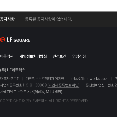
공지사항
등록된 공지사항이 없습니다.
이용약관
개인정보처리방침
안전보건
입점신청
(주) LF네트웍스
대표자 구본진
개인정보보호책임자 이기현
e-biz@lfnetworks.co.kr
사업자등록번호 116-81-30069
(사업자 등록번호 확인)
통신판매업신고번호 20
서울 강남구 논현로 323(역삼동, MTU 빌딩)
COPYRIGHT © (주)LF네트웍스. ALL RIGHTS RESERVED.