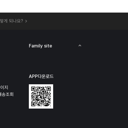
 오프라인 매장에서 상품을 수령할 수 있나요?
떻게 되나요?
하지 않고 물건을 보냈는데 처리가 되나요?
하나요?
비용은 어떻게 되나요?
Family site
상품 오프라인에서 반품이 가능한가요?
APP다운로드
페이지
배송조회