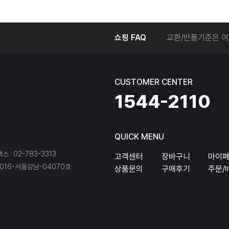
온라인에서 주문 후
쇼핑 FAQ
교환/반품기준은 어
교환/반품 접수를 
회원탈퇴는 어떻게 
교환/반품에 따른 
CUSTOMER CENTER
온라인에서 구매한 
1544-2110
QUICK MENU
팩스 : 02-783-3313
고객센터
장바구니
마이
16-서울강남-04070호
상품문의
구매후기
주문/