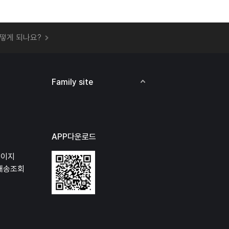
 오프라인 매장에서 상품을 수령할 수 있나요?
떻게 되나요?
하지 않고 물건을 보냈는데 처리가 되나요?
하나요?
비용은 어떻게 되나요?
Family site
상품 오프라인에서 반품이 가능한가요?
APP다운로드
페이지
배송조회