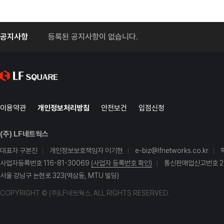
공지사항
등록된 공지사항이 없습니다.
이용약관
개인정보처리방침
안전보건
입점신청
(주) LF네트웍스
대표자 구본진
개인정보보호책임자 이기현
e-biz@lfnetworks.co.kr
사업자등록번호 116-81-30069
(사업자 등록번호 확인)
통신판매업신고번호 20
서울 강남구 논현로 323(역삼동, MTU 빌딩)
COPYRIGHT © (주)LF네트웍스. ALL RIGHTS RESERVED.