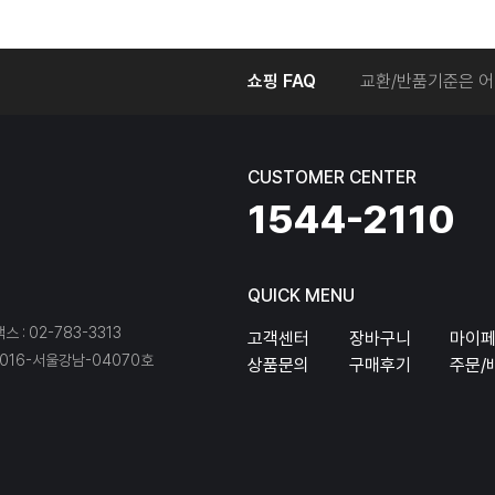
온라인에서 주문 후
쇼핑 FAQ
교환/반품기준은 어
교환/반품 접수를 
회원탈퇴는 어떻게 
교환/반품에 따른 
CUSTOMER CENTER
온라인에서 구매한 
1544-2110
QUICK MENU
팩스 : 02-783-3313
고객센터
장바구니
마이
16-서울강남-04070호
상품문의
구매후기
주문/