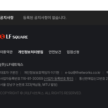
공지사항
등록된 공지사항이 없습니다.
이용약관
개인정보처리방침
안전보건
입점신청
(주) LF네트웍스
대표자 구본진
개인정보보호책임자 이기현
e-biz@lfnetworks.co.kr
사업자등록번호 116-81-30069
(사업자 등록번호 확인)
통신판매업신고번호 20
서울 강남구 논현로 323(역삼동, MTU 빌딩)
COPYRIGHT © (주)LF네트웍스. ALL RIGHTS RESERVED.