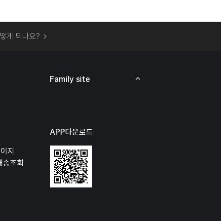
 오프라인 매장에서 상품을 수령할 수 있나요?
떻게 되나요?
하지 않고 물건을 보냈는데 처리가 되나요?
하나요?
비용은 어떻게 되나요?
Family site
상품 오프라인에서 반품이 가능한가요?
APP다운로드
페이지
배송조회