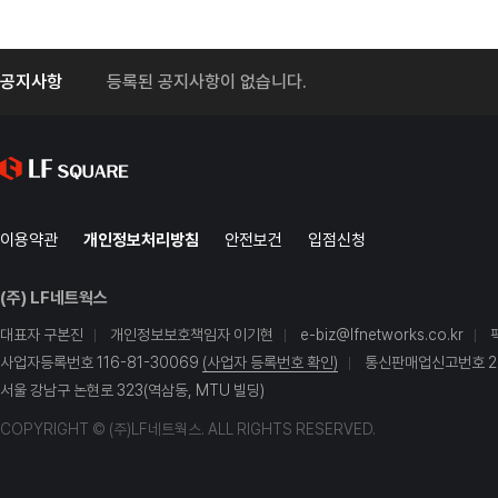
공지사항
등록된 공지사항이 없습니다.
이용약관
개인정보처리방침
안전보건
입점신청
(주) LF네트웍스
대표자 구본진
개인정보보호책임자 이기현
e-biz@lfnetworks.co.kr
사업자등록번호 116-81-30069
(사업자 등록번호 확인)
통신판매업신고번호 20
서울 강남구 논현로 323(역삼동, MTU 빌딩)
COPYRIGHT © (주)LF네트웍스. ALL RIGHTS RESERVED.