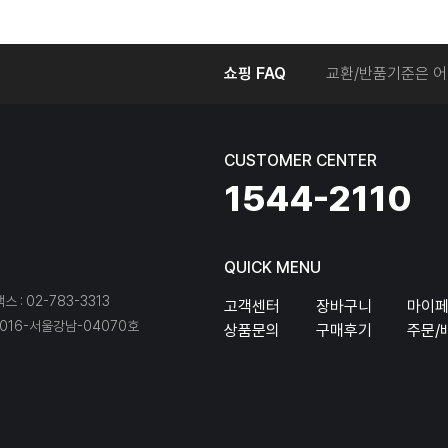
온라인에서 주문 후
쇼핑 FAQ
교환/반품기준은 어
교환/반품 접수를 
회원탈퇴는 어떻게 
교환/반품에 따른 
CUSTOMER CENTER
온라인에서 구매한 
1544-2110
QUICK MENU
팩스 : 02-783-3313
고객센터
장바구니
마이
16-서울강남-04070호
상품문의
구매후기
주문/