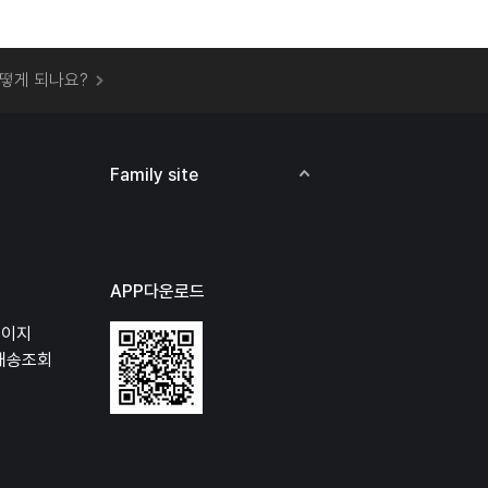
 오프라인 매장에서 상품을 수령할 수 있나요?
떻게 되나요?
하지 않고 물건을 보냈는데 처리가 되나요?
하나요?
비용은 어떻게 되나요?
Family site
상품 오프라인에서 반품이 가능한가요?
APP다운로드
페이지
배송조회