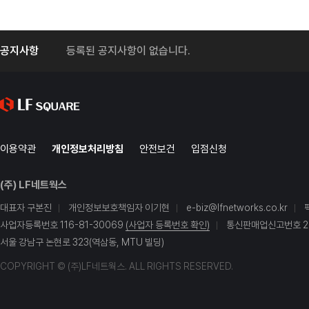
공지사항
등록된 공지사항이 없습니다.
이용약관
개인정보처리방침
안전보건
입점신청
(주) LF네트웍스
대표자 구본진
개인정보보호책임자 이기현
e-biz@lfnetworks.co.kr
사업자등록번호 116-81-30069
(사업자 등록번호 확인)
통신판매업신고번호 20
서울 강남구 논현로 323(역삼동, MTU 빌딩)
COPYRIGHT © (주)LF네트웍스. ALL RIGHTS RESERVED.