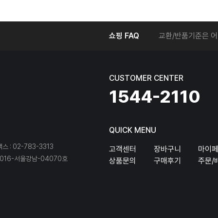
온라인에서 주문 후
쇼핑 FAQ
교환/반품기준은 어
교환/반품 접수를 
회원탈퇴는 어떻게 
교환/반품에 따른 
CUSTOMER CENTER
온라인에서 구매한 
1544-2110
QUICK MENU
팩스 : 02-783-3313
고객센터
장바구니
마이
16-서울강남-04070호
상품문의
구매후기
주문/