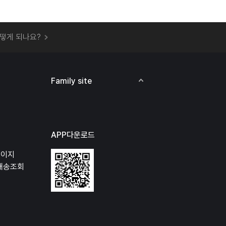
 오프라인 매장에서 상품을 수령할 수 있나요?
떻게 되나요?
하지 않고 물건을 보냈는데 처리가 되나요?
하나요?
비용은 어떻게 되나요?
Family site
상품 오프라인에서 반품이 가능한가요?
APP다운로드
페이지
배송조회