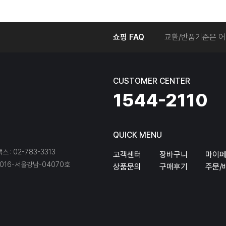
온라인에서 주문 후
쇼핑 FAQ
교환/반품기준은 어
교환/반품 접수를 
회원탈퇴는 어떻게 
교환/반품에 따른 
CUSTOMER CENTER
온라인에서 구매한 
1544-2110
QUICK MENU
팩스 : 02-783-3313
고객센터
장바구니
마이
16-서울강남-04070호
상품문의
구매후기
주문/