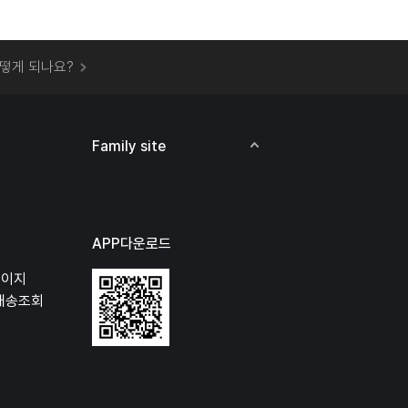
 오프라인 매장에서 상품을 수령할 수 있나요?
떻게 되나요?
하지 않고 물건을 보냈는데 처리가 되나요?
하나요?
비용은 어떻게 되나요?
Family site
상품 오프라인에서 반품이 가능한가요?
APP다운로드
페이지
배송조회