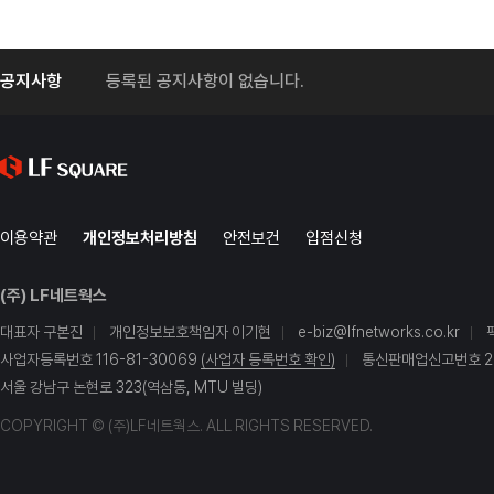
공지사항
등록된 공지사항이 없습니다.
이용약관
개인정보처리방침
안전보건
입점신청
(주) LF네트웍스
대표자 구본진
개인정보보호책임자 이기현
e-biz@lfnetworks.co.kr
사업자등록번호 116-81-30069
(사업자 등록번호 확인)
통신판매업신고번호 20
서울 강남구 논현로 323(역삼동, MTU 빌딩)
COPYRIGHT © (주)LF네트웍스. ALL RIGHTS RESERVED.