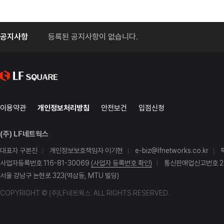
공지사항
등록된 공지사항이 없습니다.
이용약관
개인정보처리방침
안전보건
입점신청
(주) LF네트웍스
대표자 구본진
개인정보보호책임자 이기현
e-biz@lfnetworks.co.kr
사업자등록번호 116-81-30069
(사업자 등록번호 확인)
통신판매업신고번호 20
서울 강남구 논현로 323(역삼동, MTU 빌딩)
COPYRIGHT © (주)LF네트웍스. ALL RIGHTS RESERVED.