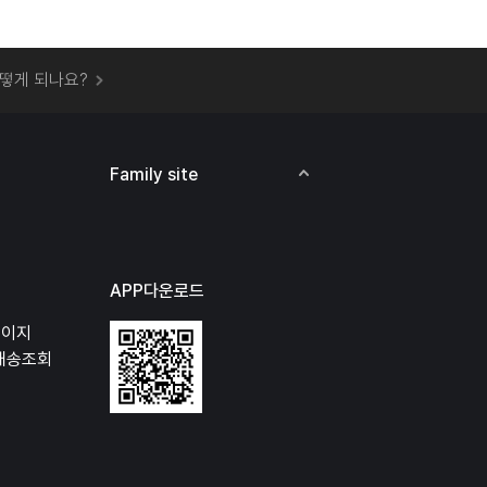
 오프라인 매장에서 상품을 수령할 수 있나요?
떻게 되나요?
하지 않고 물건을 보냈는데 처리가 되나요?
하나요?
비용은 어떻게 되나요?
Family site
상품 오프라인에서 반품이 가능한가요?
APP다운로드
페이지
배송조회