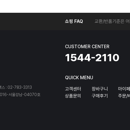
온라인에서 주문 후
쇼핑 FAQ
교환/반품기준은 어
교환/반품 접수를 
회원탈퇴는 어떻게 
교환/반품에 따른 
CUSTOMER CENTER
온라인에서 구매한 
1544-2110
QUICK MENU
팩스 : 02-783-3313
고객센터
장바구니
마이
16-서울강남-04070호
상품문의
구매후기
주문/