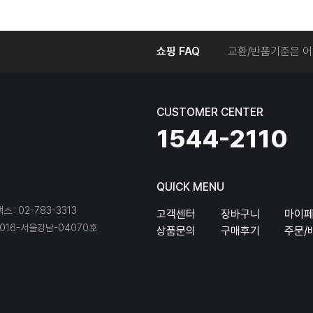
온라인에서 주문 후
쇼핑 FAQ
교환/반품기준은 어
교환/반품 접수를 
회원탈퇴는 어떻게 
교환/반품에 따른 
CUSTOMER CENTER
온라인에서 구매한 
1544-2110
QUICK MENU
팩스 : 02-783-3313
고객센터
장바구니
마이
16-서울강남-04070호
상품문의
구매후기
주문/