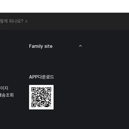
 오프라인 매장에서 상품을 수령할 수 있나요?
떻게 되나요?
하지 않고 물건을 보냈는데 처리가 되나요?
하나요?
비용은 어떻게 되나요?
Family site
상품 오프라인에서 반품이 가능한가요?
APP다운로드
페이지
배송조회