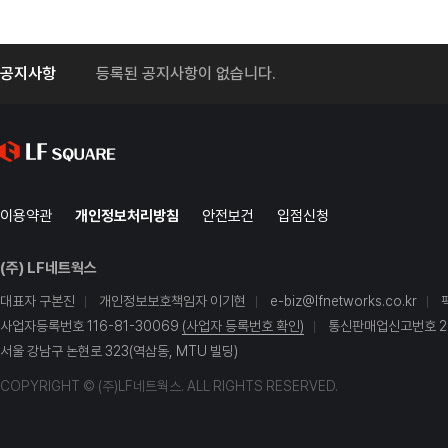
공지사항
등록된 공지사항이 없습니다.
이용약관
개인정보처리방침
안전보건
입점신청
(주) LF네트웍스
대표자 구본진
개인정보보호책임자 이기현
e-biz@lfnetworks.co.kr
사업자등록번호 116-81-30069
(사업자 등록번호 확인)
통신판매업신고번호 20
서울 강남구 논현로 323(역삼동, MTU 빌딩)
COPYRIGHT © (주)LF네트웍스. ALL RIGHTS RESERVED.