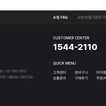
온라인에서 주문 후
쇼핑 FAQ
교환/반품기준은 어
교환/반품 접수를 
회원탈퇴는 어떻게 
교환/반품에 따른 
CUSTOMER CENTER
온라인에서 구매한 
1544-2110
QUICK MENU
팩스 : 02-783-3313
고객센터
장바구니
마이
16-서울강남-04070호
상품문의
구매후기
주문/