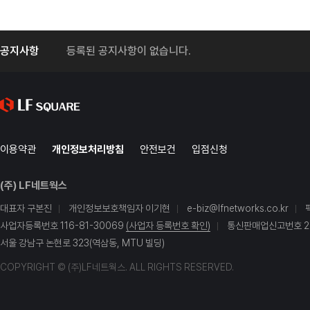
공지사항
등록된 공지사항이 없습니다.
이용약관
개인정보처리방침
안전보건
입점신청
(주) LF네트웍스
대표자 구본진
개인정보보호책임자 이기현
e-biz@lfnetworks.co.kr
사업자등록번호 116-81-30069
(사업자 등록번호 확인)
통신판매업신고번호 20
서울 강남구 논현로 323(역삼동, MTU 빌딩)
COPYRIGHT © (주)LF네트웍스. ALL RIGHTS RESERVED.