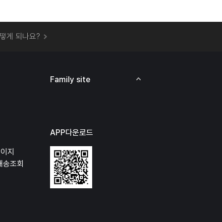
 오프라인 매장에서 상품을 수령할 수 있나요?
떻게 되나요?
하지 않고 물건을 보냈는데 처리가 되나요?
하나요?
비용은 어떻게 되나요?
Family site
상품 오프라인에서 반품이 가능한가요?
APP다운로드
페이지
배송조회