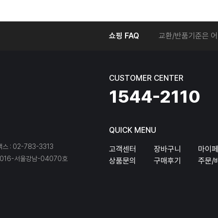
온라인에서 주문 후
쇼핑 FAQ
교환/반품기준은 어
교환/반품 접수를 
회원탈퇴는 어떻게 
교환/반품에 따른 
CUSTOMER CENTER
온라인에서 구매한 
1544-2110
QUICK MENU
팩스 : 02-783-3313
고객센터
장바구니
마이
16-서울강남-04070호
상품문의
구매후기
주문/