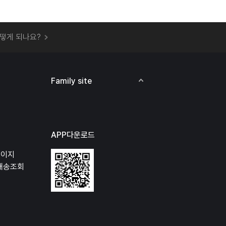
 오프라인 매장에서 상품을 수령할 수 있나요?
떻게 되나요?
하지 않고 물건을 보냈는데 처리가 되나요?
하나요?
비용은 어떻게 되나요?
Family site
상품 오프라인에서 반품이 가능한가요?
APP다운로드
페이지
배송조회