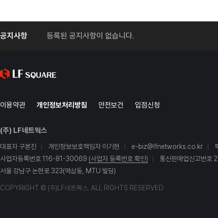
공지사항
등록된 공지사항이 없습니다.
이용약관
개인정보처리방침
안전보건
입점신청
(주) LF네트웍스
대표자 구본진
개인정보보호책임자 이기현
e-biz@lfnetworks.co.kr
사업자등록번호 116-81-30069
(사업자 등록번호 확인)
통신판매업신고번호 20
서울 강남구 논현로 323(역삼동, MTU 빌딩)
COPYRIGHT © (주)LF네트웍스. ALL RIGHTS RESERVED.