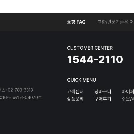
온라인에서 주문 후
쇼핑 FAQ
교환/반품기준은 어
교환/반품 접수를 
회원탈퇴는 어떻게 
교환/반품에 따른 
CUSTOMER CENTER
온라인에서 구매한 
1544-2110
QUICK MENU
팩스 : 02-783-3313
고객센터
장바구니
마이
16-서울강남-04070호
상품문의
구매후기
주문/