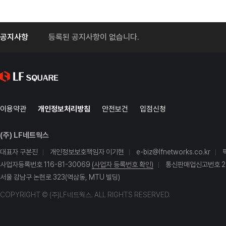
공지사항
등록된 공지사항이 없습니다.
이용약관
개인정보처리방침
안전보건
입점신청
(주) LF네트웍스
대표자 구본진
개인정보보호책임자 이기현
e-biz@lfnetworks.co.kr
사업자등록번호 116-81-30069
(사업자 등록번호 확인)
통신판매업신고번호 20
서울 강남구 논현로 323(역삼동, MTU 빌딩)
COPYRIGHT © (주)LF네트웍스. ALL RIGHTS RESERVED.