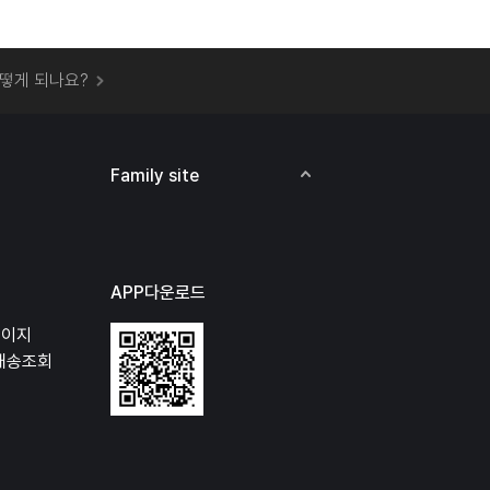
 오프라인 매장에서 상품을 수령할 수 있나요?
떻게 되나요?
하지 않고 물건을 보냈는데 처리가 되나요?
하나요?
비용은 어떻게 되나요?
Family site
상품 오프라인에서 반품이 가능한가요?
APP다운로드
페이지
배송조회