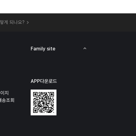
 오프라인 매장에서 상품을 수령할 수 있나요?
떻게 되나요?
하지 않고 물건을 보냈는데 처리가 되나요?
하나요?
비용은 어떻게 되나요?
Family site
상품 오프라인에서 반품이 가능한가요?
APP다운로드
페이지
배송조회