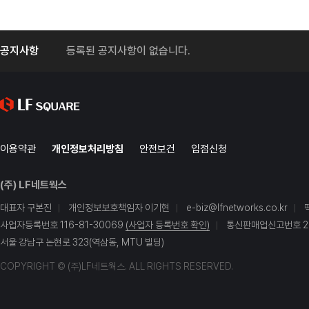
공지사항
등록된 공지사항이 없습니다.
이용약관
개인정보처리방침
안전보건
입점신청
(주) LF네트웍스
대표자 구본진
개인정보보호책임자 이기현
e-biz@lfnetworks.co.kr
사업자등록번호 116-81-30069
(사업자 등록번호 확인)
통신판매업신고번호 20
서울 강남구 논현로 323(역삼동, MTU 빌딩)
COPYRIGHT © (주)LF네트웍스. ALL RIGHTS RESERVED.