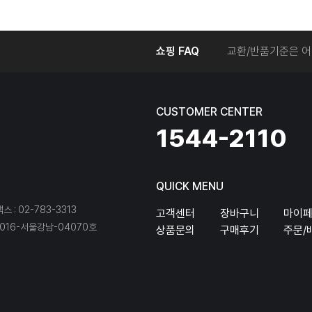
온라인에서 주문 후
쇼핑 FAQ
교환/반품기준은 어
교환/반품 접수를 
회원탈퇴는 어떻게 
교환/반품에 따른 
CUSTOMER CENTER
온라인에서 구매한 
1544-2110
QUICK MENU
팩스 : 02-783-3313
고객센터
장바구니
마이
16-서울강남-04070호
상품문의
구매후기
주문/