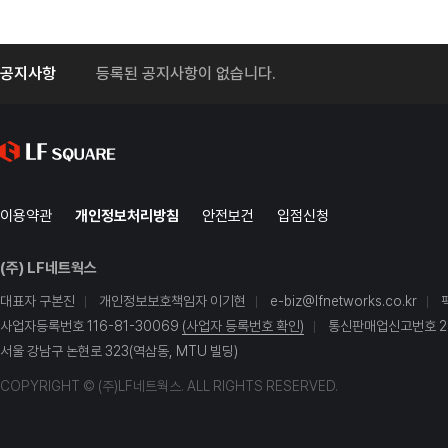
공지사항
등록된 공지사항이 없습니다.
이용약관
개인정보처리방침
안전보건
입점신청
(주) LF네트웍스
대표자 구본진
개인정보보호책임자 이기현
e-biz@lfnetworks.co.kr
사업자등록번호 116-81-30069
(사업자 등록번호 확인)
통신판매업신고번호 20
서울 강남구 논현로 323(역삼동, MTU 빌딩)
COPYRIGHT © (주)LF네트웍스. ALL RIGHTS RESERVED.