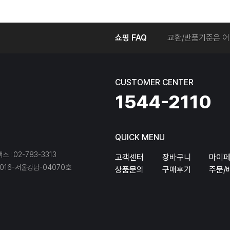
온라인에서 주문 후
쇼핑 FAQ
교환/반품기준은 어
교환/반품 접수를 
회원탈퇴는 어떻게 
교환/반품에 따른 
CUSTOMER CENTER
온라인에서 구매한 
1544-2110
QUICK MENU
팩스 : 02-783-3313
고객센터
장바구니
마이
16-서울강남-04070호
상품문의
구매후기
주문/