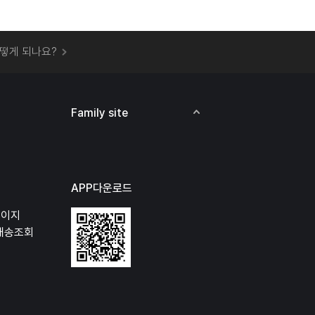
 오프라인 매장에서 상품을 수령할 수 있나요?
떻게 되나요?
하지 않고 물건을 보냈는데 처리가 되나요?
하나요?
비용은 어떻게 되나요?
Family site
상품 오프라인에서 반품이 가능한가요?
APP다운로드
페이지
배송조회