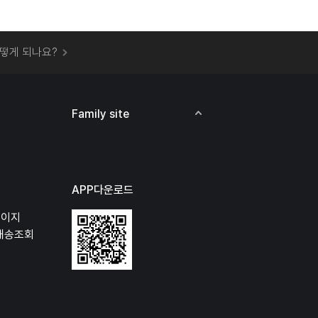
 오프라인 매장에서 상품을 수령할 수 있나요?
떻게 되나요?
하지 않고 물건을 보냈는데 처리가 되나요?
하나요?
비용은 어떻게 되나요?
Family site
상품 오프라인에서 반품이 가능한가요?
APP다운로드
페이지
배송조회