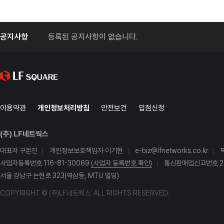
공지사항
등록된 공지사항이 없습니다.
이용약관
개인정보처리방침
안전보건
입점신청
(주) LF네트웍스
대표자 구본진
개인정보보호책임자 이기현
e-biz@lfnetworks.co.kr
사업자등록번호 116-81-30069
(사업자 등록번호 확인)
통신판매업신고번호 20
서울 강남구 논현로 323(역삼동, MTU 빌딩)
COPYRIGHT © (주)LF네트웍스. ALL RIGHTS RESERVED.