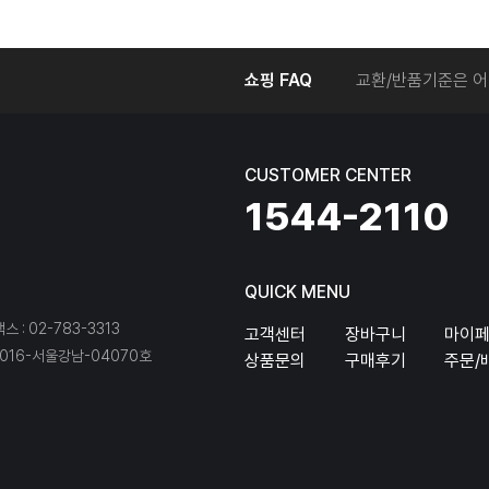
온라인에서 주문 후
쇼핑 FAQ
교환/반품기준은 어
교환/반품 접수를 
회원탈퇴는 어떻게 
교환/반품에 따른 
CUSTOMER CENTER
온라인에서 구매한 
1544-2110
QUICK MENU
팩스 : 02-783-3313
고객센터
장바구니
마이
16-서울강남-04070호
상품문의
구매후기
주문/