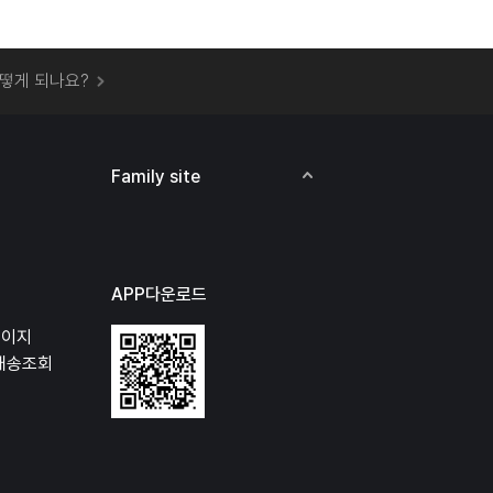
 오프라인 매장에서 상품을 수령할 수 있나요?
떻게 되나요?
하지 않고 물건을 보냈는데 처리가 되나요?
하나요?
비용은 어떻게 되나요?
Family site
상품 오프라인에서 반품이 가능한가요?
APP다운로드
페이지
배송조회