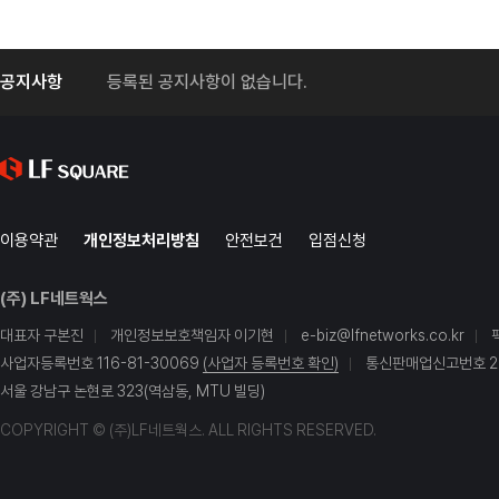
공지사항
등록된 공지사항이 없습니다.
이용약관
개인정보처리방침
안전보건
입점신청
(주) LF네트웍스
대표자 구본진
개인정보보호책임자 이기현
e-biz@lfnetworks.co.kr
사업자등록번호 116-81-30069
(사업자 등록번호 확인)
통신판매업신고번호 20
서울 강남구 논현로 323(역삼동, MTU 빌딩)
COPYRIGHT © (주)LF네트웍스. ALL RIGHTS RESERVED.