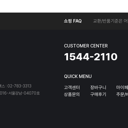
온라인에서 주문 후
쇼핑 FAQ
교환/반품기준은 어
교환/반품 접수를 
회원탈퇴는 어떻게 
교환/반품에 따른 
CUSTOMER CENTER
온라인에서 구매한 
1544-2110
QUICK MENU
팩스 : 02-783-3313
고객센터
장바구니
마이
16-서울강남-04070호
상품문의
구매후기
주문/