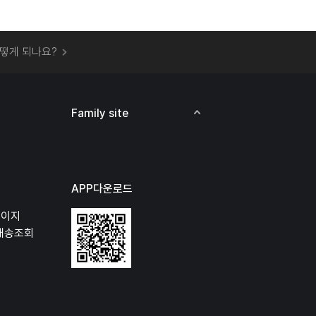
 오프라인 매장에서 상품을 수령할 수 있나요?
떻게 되나요?
하지 않고 물건을 보냈는데 처리가 되나요?
하나요?
비용은 어떻게 되나요?
Family site
상품 오프라인에서 반품이 가능한가요?
APP다운로드
페이지
배송조회