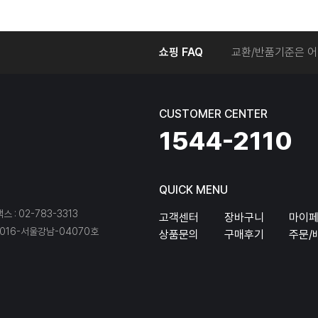
온라인에서 주문 후
쇼핑 FAQ
교환/반품기준은 어
교환/반품 접수를 
회원탈퇴는 어떻게 
교환/반품에 따른 
CUSTOMER CENTER
온라인에서 구매한 
1544-2110
QUICK MENU
팩스 : 02-783-3313
고객센터
장바구니
마이
16-서울강남-04070호
상품문의
구매후기
주문/