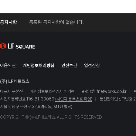
공지사항
등록된 공지사항이 없습니다.
이용약관
개인정보처리방침
안전보건
입점신청
(주) LF네트웍스
대표자 구본진
개인정보보호책임자 이기현
e-biz@lfnetworks.co.kr
사업자등록번호 116-81-30069
(사업자 등록번호 확인)
통신판매업신고번호 20
서울 강남구 논현로 323(역삼동, MTU 빌딩)
COPYRIGHT © (주)LF네트웍스. ALL RIGHTS RESERVED.