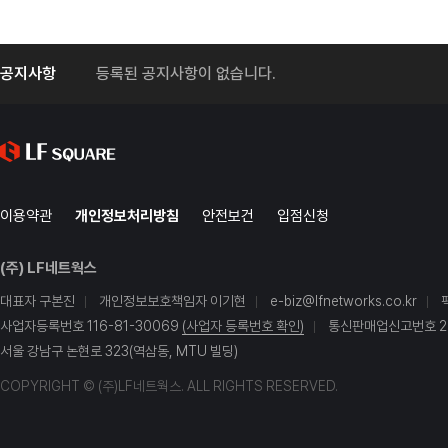
공지사항
등록된 공지사항이 없습니다.
이용약관
개인정보처리방침
안전보건
입점신청
(주) LF네트웍스
대표자 구본진
개인정보보호책임자 이기현
e-biz@lfnetworks.co.kr
사업자등록번호 116-81-30069
(사업자 등록번호 확인)
통신판매업신고번호 20
서울 강남구 논현로 323(역삼동, MTU 빌딩)
COPYRIGHT © (주)LF네트웍스. ALL RIGHTS RESERVED.