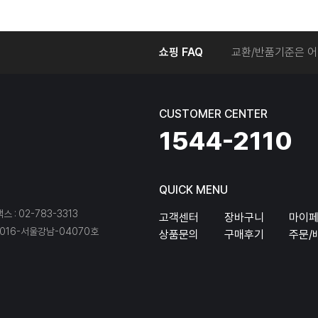
온라인에서 주문 후
쇼핑 FAQ
교환/반품기준은 어
교환/반품 접수를 
회원탈퇴는 어떻게 
교환/반품에 따른 
CUSTOMER CENTER
온라인에서 구매한 
1544-2110
QUICK MENU
팩스 : 02-783-3313
고객센터
장바구니
마이
16-서울강남-04070호
상품문의
구매후기
주문/