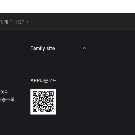
 오프라인 매장에서 상품을 수령할 수 있나요?
떻게 되나요?
하지 않고 물건을 보냈는데 처리가 되나요?
하나요?
비용은 어떻게 되나요?
Family site
상품 오프라인에서 반품이 가능한가요?
APP다운로드
페이지
배송조회