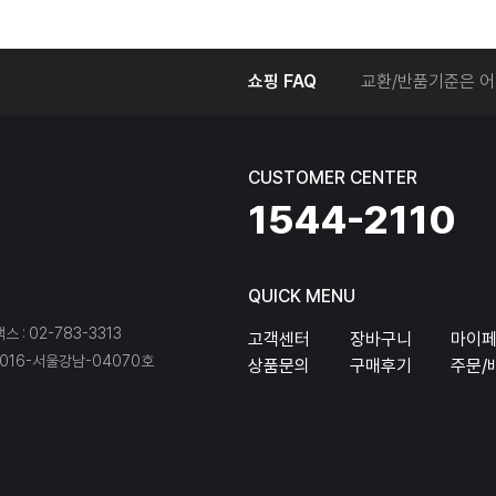
온라인에서 주문 후
쇼핑 FAQ
교환/반품기준은 어
교환/반품 접수를 
회원탈퇴는 어떻게 
교환/반품에 따른 
CUSTOMER CENTER
온라인에서 구매한 
1544-2110
QUICK MENU
팩스 : 02-783-3313
고객센터
장바구니
마이
16-서울강남-04070호
상품문의
구매후기
주문/