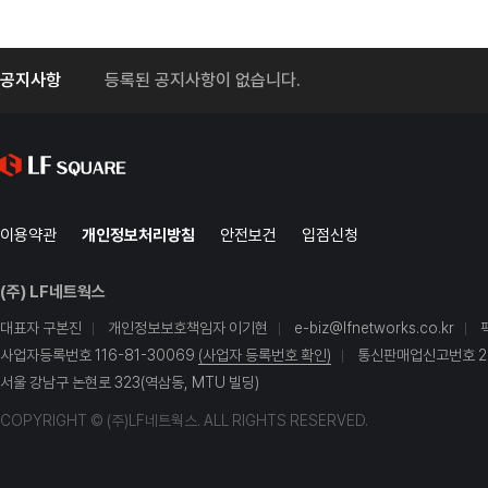
공지사항
등록된 공지사항이 없습니다.
이용약관
개인정보처리방침
안전보건
입점신청
(주) LF네트웍스
대표자 구본진
개인정보보호책임자 이기현
e-biz@lfnetworks.co.kr
사업자등록번호 116-81-30069
(사업자 등록번호 확인)
통신판매업신고번호 20
서울 강남구 논현로 323(역삼동, MTU 빌딩)
COPYRIGHT © (주)LF네트웍스. ALL RIGHTS RESERVED.