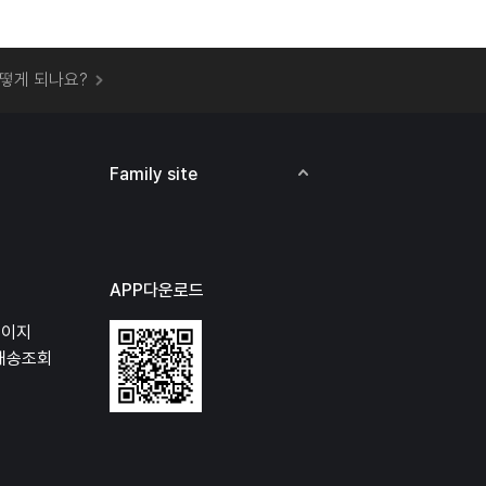
 오프라인 매장에서 상품을 수령할 수 있나요?
떻게 되나요?
하지 않고 물건을 보냈는데 처리가 되나요?
하나요?
비용은 어떻게 되나요?
Family site
상품 오프라인에서 반품이 가능한가요?
APP다운로드
페이지
배송조회