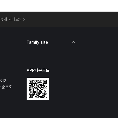
 오프라인 매장에서 상품을 수령할 수 있나요?
떻게 되나요?
하지 않고 물건을 보냈는데 처리가 되나요?
하나요?
비용은 어떻게 되나요?
Family site
상품 오프라인에서 반품이 가능한가요?
APP다운로드
페이지
배송조회