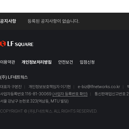
공지사항
등록된 공지사항이 없습니다.
이용약관
개인정보처리방침
안전보건
입점신청
(주) LF네트웍스
대표자 구본진
개인정보보호책임자 이기현
e-biz@lfnetworks.co.kr
사업자등록번호 116-81-30069
(사업자 등록번호 확인)
통신판매업신고번호 20
서울 강남구 논현로 323(역삼동, MTU 빌딩)
COPYRIGHT © (주)LF네트웍스. ALL RIGHTS RESERVED.