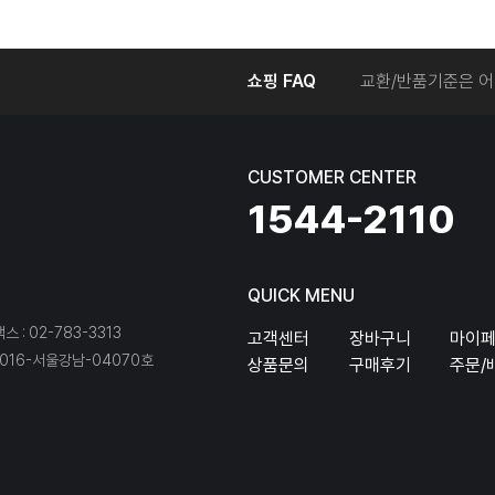
온라인에서 주문 후
쇼핑 FAQ
교환/반품기준은 어
교환/반품 접수를 
회원탈퇴는 어떻게 
교환/반품에 따른 
CUSTOMER CENTER
온라인에서 구매한 
1544-2110
QUICK MENU
팩스 : 02-783-3313
고객센터
장바구니
마이
16-서울강남-04070호
상품문의
구매후기
주문/