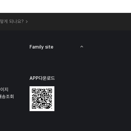
 오프라인 매장에서 상품을 수령할 수 있나요?
떻게 되나요?
하지 않고 물건을 보냈는데 처리가 되나요?
하나요?
비용은 어떻게 되나요?
Family site
상품 오프라인에서 반품이 가능한가요?
APP다운로드
페이지
배송조회