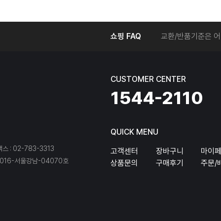
온라인에서 주문 후
쇼핑 FAQ
교환/반품기준은 어
교환/반품 접수를 
회원탈퇴는 어떻게 
교환/반품에 따른 
CUSTOMER CENTER
온라인에서 구매한 
1544-2110
QUICK MENU
팩스 : 02-783-3313
고객센터
장바구니
마이
16-서울강남-04070호
상품문의
구매후기
주문/