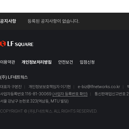
공지사항
등록된 공지사항이 없습니다.
이용약관
개인정보처리방침
안전보건
입점신청
(주) LF네트웍스
대표자 구본진
개인정보보호책임자 이기현
e-biz@lfnetworks.co.kr
사업자등록번호 116-81-30069
(사업자 등록번호 확인)
통신판매업신고번호 20
서울 강남구 논현로 323(역삼동, MTU 빌딩)
COPYRIGHT © (주)LF네트웍스. ALL RIGHTS RESERVED.