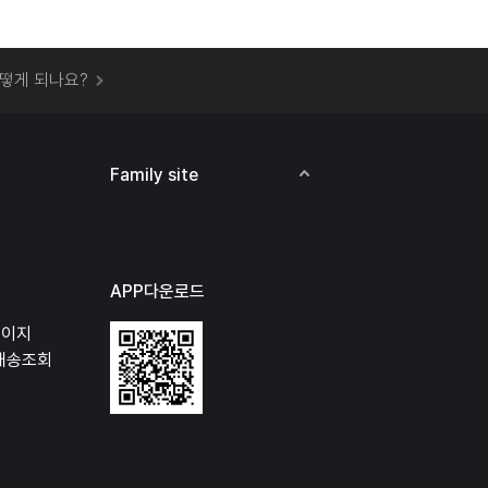
 오프라인 매장에서 상품을 수령할 수 있나요?
떻게 되나요?
하지 않고 물건을 보냈는데 처리가 되나요?
하나요?
비용은 어떻게 되나요?
Family site
상품 오프라인에서 반품이 가능한가요?
APP다운로드
페이지
배송조회