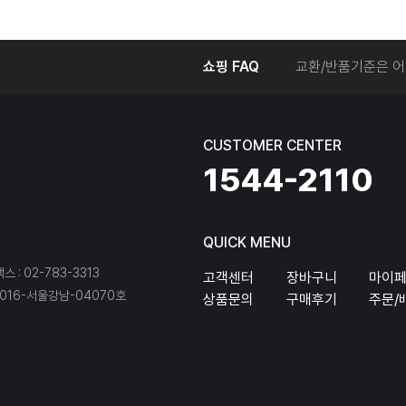
온라인에서 주문 후
쇼핑 FAQ
교환/반품기준은 어
교환/반품 접수를 
회원탈퇴는 어떻게 
교환/반품에 따른 
CUSTOMER CENTER
온라인에서 구매한 
1544-2110
QUICK MENU
팩스 : 02-783-3313
고객센터
장바구니
마이
16-서울강남-04070호
상품문의
구매후기
주문/