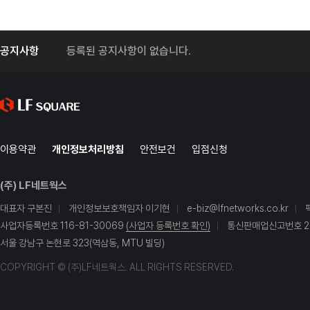
공지사항
등록된 공지사항이 없습니다.
이용약관
개인정보처리방침
안전보건
입점신청
(주) LF네트웍스
대표자 구본진
개인정보보호책임자 이기현
e-biz@lfnetworks.co.kr
사업자등록번호 116-81-30069
(사업자 등록번호 확인)
통신판매업신고번호 20
서울 강남구 논현로 323(역삼동, MTU 빌딩)
COPYRIGHT © (주)LF네트웍스. ALL RIGHTS RESERVED.