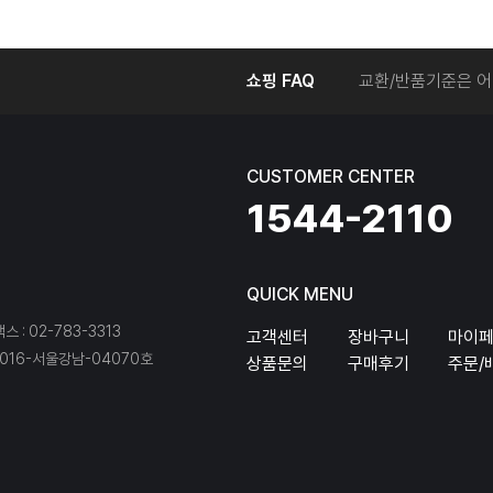
온라인에서 주문 후
쇼핑 FAQ
교환/반품기준은 어
교환/반품 접수를 
회원탈퇴는 어떻게 
교환/반품에 따른 
CUSTOMER CENTER
온라인에서 구매한 
1544-2110
QUICK MENU
팩스 : 02-783-3313
고객센터
장바구니
마이
16-서울강남-04070호
상품문의
구매후기
주문/