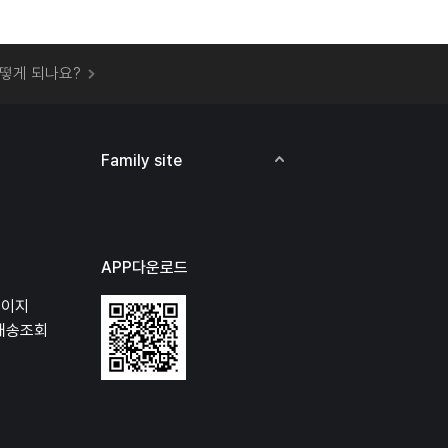
 오프라인 매장에서 상품을 수령할 수 있나요?
떻게 되나요?
하지 않고 물건을 보냈는데 처리가 되나요?
하나요?
비용은 어떻게 되나요?
Family site
상품 오프라인에서 반품이 가능한가요?
APP다운로드
페이지
배송조회