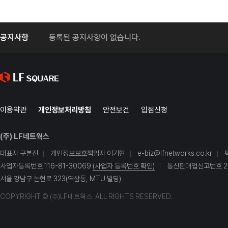
공지사항
등록된 공지사항이 없습니다.
이용약관
개인정보처리방침
안전보건
입점신청
(주) LF네트웍스
대표자 구본진
개인정보보호책임자 이기현
e-biz@lfnetworks.co.kr
사업자등록번호 116-81-30069
(사업자 등록번호 확인)
통신판매업신고번호 20
서울 강남구 논현로 323(역삼동, MTU 빌딩)
COPYRIGHT © (주)LF네트웍스. ALL RIGHTS RESERVED.