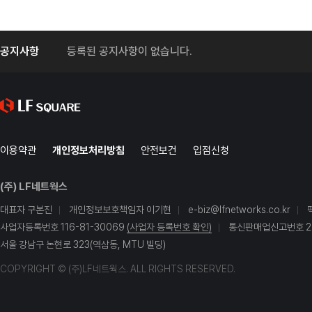
공지사항
등록된 공지사항이 없습니다.
이용약관
개인정보처리방침
안전보건
입점신청
(주) LF네트웍스
대표자 구본진
개인정보보호책임자 이기현
e-biz@lfnetworks.co.kr
사업자등록번호 116-81-30069
(사업자 등록번호 확인)
통신판매업신고번호 20
서울 강남구 논현로 323(역삼동, MTU 빌딩)
COPYRIGHT © (주)LF네트웍스. ALL RIGHTS RESERVED.