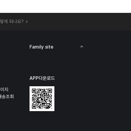
 오프라인 매장에서 상품을 수령할 수 있나요?
떻게 되나요?
하지 않고 물건을 보냈는데 처리가 되나요?
하나요?
비용은 어떻게 되나요?
Family site
상품 오프라인에서 반품이 가능한가요?
APP다운로드
페이지
배송조회