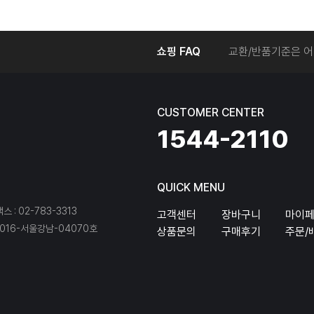
온라인에서 주문 후
쇼핑 FAQ
교환/반품기준은 어
교환/반품 접수를 
회원탈퇴는 어떻게 
교환/반품에 따른 
CUSTOMER CENTER
온라인에서 구매한 
1544-2110
QUICK MENU
팩스 : 02-783-3313
고객센터
장바구니
마이
16-서울강남-04070호
상품문의
구매후기
주문/