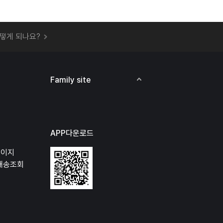
 오프라인 매장에서 상품을 수령할 수 있나요?
떻게 되나요?
하지 않고 물건을 보냈는데 처리가 되나요?
하나요?
비용은 어떻게 되나요?
Family site
상품 오프라인에서 반품이 가능한가요?
APP다운로드
페이지
배송조회