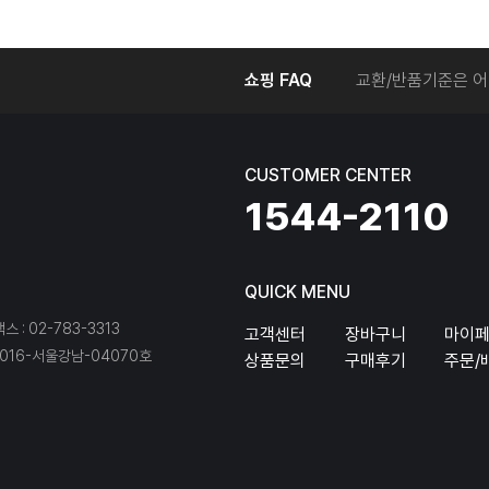
온라인에서 주문 후
쇼핑 FAQ
교환/반품기준은 어
교환/반품 접수를 
회원탈퇴는 어떻게 
교환/반품에 따른 
CUSTOMER CENTER
온라인에서 구매한 
1544-2110
QUICK MENU
팩스 : 02-783-3313
고객센터
장바구니
마이
16-서울강남-04070호
상품문의
구매후기
주문/