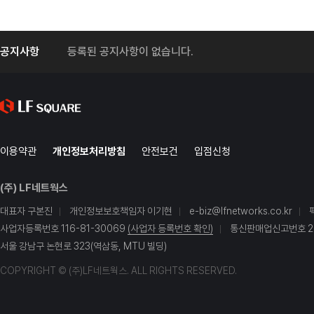
공지사항
등록된 공지사항이 없습니다.
이용약관
개인정보처리방침
안전보건
입점신청
(주) LF네트웍스
대표자 구본진
개인정보보호책임자 이기현
e-biz@lfnetworks.co.kr
사업자등록번호 116-81-30069
(사업자 등록번호 확인)
통신판매업신고번호 20
서울 강남구 논현로 323(역삼동, MTU 빌딩)
COPYRIGHT © (주)LF네트웍스. ALL RIGHTS RESERVED.