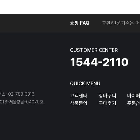
온라인에서 주문 후
쇼핑 FAQ
교환/반품기준은 어
교환/반품 접수를 
회원탈퇴는 어떻게 
교환/반품에 따른 
CUSTOMER CENTER
온라인에서 구매한 
1544-2110
QUICK MENU
팩스 : 02-783-3313
고객센터
장바구니
마이
16-서울강남-04070호
상품문의
구매후기
주문/