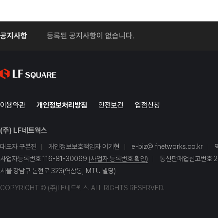
공지사항
등록된 공지사항이 없습니다.
이용약관
개인정보처리방침
안전보건
입점신청
(주) LF네트웍스
대표자 구본진
개인정보보호책임자 이기현
e-biz@lfnetworks.co.kr
사업자등록번호 116-81-30069
(사업자 등록번호 확인)
통신판매업신고번호 20
서울 강남구 논현로 323(역삼동, MTU 빌딩)
COPYRIGHT © (주)LF네트웍스. ALL RIGHTS RESERVED.