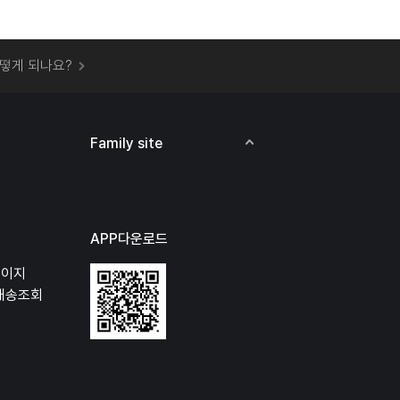
 오프라인 매장에서 상품을 수령할 수 있나요?
떻게 되나요?
하지 않고 물건을 보냈는데 처리가 되나요?
하나요?
비용은 어떻게 되나요?
Family site
상품 오프라인에서 반품이 가능한가요?
APP다운로드
페이지
배송조회