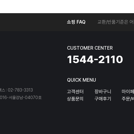
온라인에서 주문 후
쇼핑 FAQ
교환/반품기준은 어
교환/반품 접수를 
회원탈퇴는 어떻게 
교환/반품에 따른 
CUSTOMER CENTER
온라인에서 구매한 
1544-2110
QUICK MENU
팩스 : 02-783-3313
고객센터
장바구니
마이
16-서울강남-04070호
상품문의
구매후기
주문/