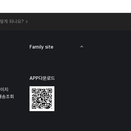
 오프라인 매장에서 상품을 수령할 수 있나요?
떻게 되나요?
하지 않고 물건을 보냈는데 처리가 되나요?
하나요?
비용은 어떻게 되나요?
Family site
상품 오프라인에서 반품이 가능한가요?
APP다운로드
페이지
배송조회