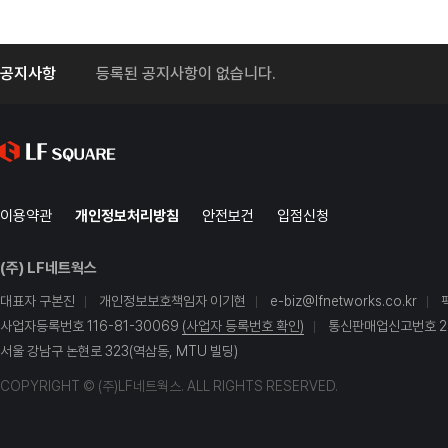
공지사항
등록된 공지사항이 없습니다.
이용약관
개인정보처리방침
안전보건
입점신청
(주) LF네트웍스
대표자 구본진
개인정보보호책임자 이기현
e-biz@lfnetworks.co.kr
사업자등록번호 116-81-30069
(사업자 등록번호 확인)
통신판매업신고번호 20
서울 강남구 논현로 323(역삼동, MTU 빌딩)
COPYRIGHT © (주)LF네트웍스. ALL RIGHTS RESERVED.