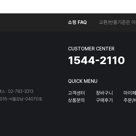
온라인에서 주문 후
쇼핑 FAQ
교환/반품기준은 어
교환/반품 접수를 
회원탈퇴는 어떻게 
교환/반품에 따른 
CUSTOMER CENTER
온라인에서 구매한 
1544-2110
QUICK MENU
팩스 : 02-783-3313
고객센터
장바구니
마이
16-서울강남-04070호
상품문의
구매후기
주문/