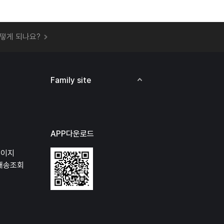
 오프라인 매장에서 상품을 수령할 수 있나요?
떻게 되나요?
하지 않고 물건을 보냈는데 처리가 되나요?
하나요?
비용은 어떻게 되나요?
Family site
상품 오프라인에서 반품이 가능한가요?
APP다운로드
페이지
배송조회