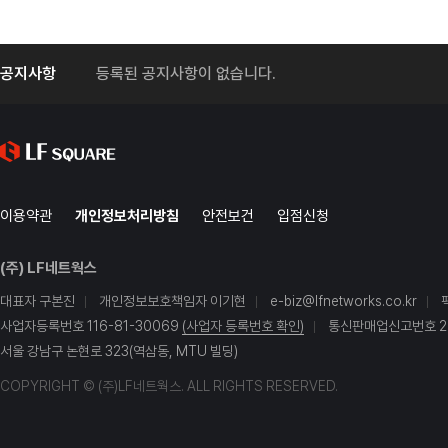
공지사항
등록된 공지사항이 없습니다.
이용약관
개인정보처리방침
안전보건
입점신청
(주) LF네트웍스
대표자 구본진
개인정보보호책임자 이기현
e-biz@lfnetworks.co.kr
사업자등록번호 116-81-30069
(사업자 등록번호 확인)
통신판매업신고번호 20
서울 강남구 논현로 323(역삼동, MTU 빌딩)
COPYRIGHT © (주)LF네트웍스. ALL RIGHTS RESERVED.