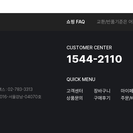
온라인에서 주문 후
쇼핑 FAQ
교환/반품기준은 어
교환/반품 접수를 
회원탈퇴는 어떻게 
교환/반품에 따른 
CUSTOMER CENTER
온라인에서 구매한 
1544-2110
QUICK MENU
팩스 : 02-783-3313
고객센터
장바구니
마이
16-서울강남-04070호
상품문의
구매후기
주문/