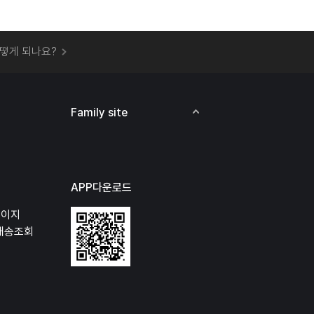
 오프라인 매장에서 상품을 수령할 수 있나요?
떻게 되나요?
하지 않고 물건을 보냈는데 처리가 되나요?
하나요?
비용은 어떻게 되나요?
Family site
상품 오프라인에서 반품이 가능한가요?
APP다운로드
페이지
배송조회