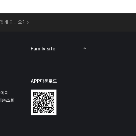
 오프라인 매장에서 상품을 수령할 수 있나요?
떻게 되나요?
하지 않고 물건을 보냈는데 처리가 되나요?
하나요?
비용은 어떻게 되나요?
Family site
상품 오프라인에서 반품이 가능한가요?
APP다운로드
페이지
배송조회