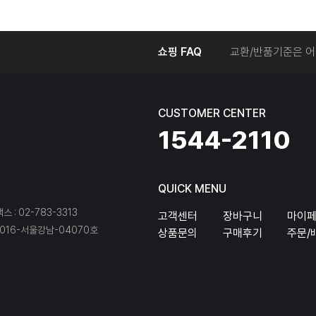
온라인에서 주문 후
쇼핑 FAQ
교환/반품기준은 어
교환/반품 접수를 
회원탈퇴는 어떻게 
교환/반품에 따른 
CUSTOMER CENTER
온라인에서 구매한 
1544-2110
QUICK MENU
팩스 : 02-783-3313
고객센터
장바구니
마이
16-서울강남-04070호
상품문의
구매후기
주문/