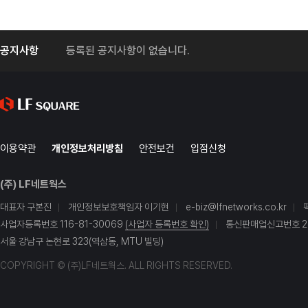
공지사항
등록된 공지사항이 없습니다.
이용약관
개인정보처리방침
안전보건
입점신청
(주) LF네트웍스
대표자 구본진
개인정보보호책임자 이기현
e-biz@lfnetworks.co.kr
사업자등록번호 116-81-30069
(사업자 등록번호 확인)
통신판매업신고번호 20
서울 강남구 논현로 323(역삼동, MTU 빌딩)
COPYRIGHT © (주)LF네트웍스. ALL RIGHTS RESERVED.