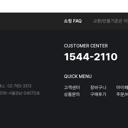
온라인에서 주문 후
쇼핑 FAQ
교환/반품기준은 어
교환/반품 접수를 
회원탈퇴는 어떻게 
교환/반품에 따른 
CUSTOMER CENTER
온라인에서 구매한 
1544-2110
QUICK MENU
팩스 : 02-783-3313
고객센터
장바구니
마이
16-서울강남-04070호
상품문의
구매후기
주문/