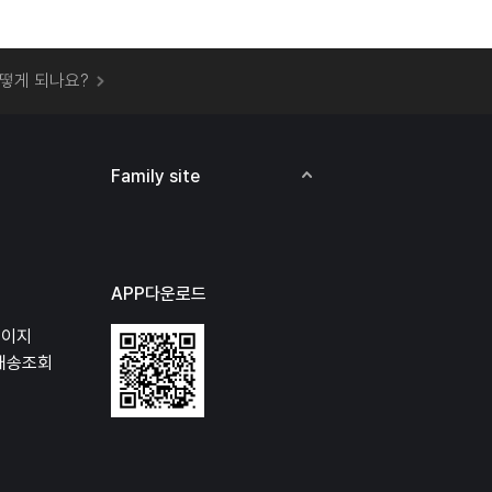
 오프라인 매장에서 상품을 수령할 수 있나요?
떻게 되나요?
하지 않고 물건을 보냈는데 처리가 되나요?
하나요?
비용은 어떻게 되나요?
Family site
상품 오프라인에서 반품이 가능한가요?
APP다운로드
페이지
배송조회