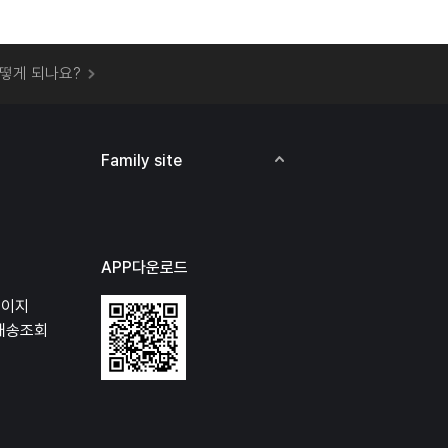
 오프라인 매장에서 상품을 수령할 수 있나요?
떻게 되나요?
하지 않고 물건을 보냈는데 처리가 되나요?
하나요?
비용은 어떻게 되나요?
Family site
상품 오프라인에서 반품이 가능한가요?
APP다운로드
페이지
배송조회