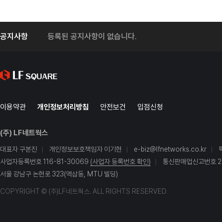
공지사항
등록된 공지사항이 없습니다.
이용약관
개인정보처리방침
안전보건
입점신청
(주) LF네트웍스
대표자 구본진
개인정보보호책임자 이기현
e-biz@lfnetworks.co.kr
사업자등록번호 116-81-30069
(사업자 등록번호 확인)
통신판매업신고번호 20
서울 강남구 논현로 323(역삼동, MTU 빌딩)
COPYRIGHT © (주)LF네트웍스. ALL RIGHTS RESERVED.