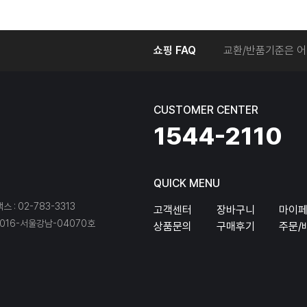
온라인에서 주문 후
쇼핑 FAQ
교환/반품기준은 어
교환/반품 접수를 
회원탈퇴는 어떻게 
교환/반품에 따른 
CUSTOMER CENTER
온라인에서 구매한 
1544-2110
QUICK MENU
팩스 : 02-783-3313
고객센터
장바구니
마이
16-서울강남-04070호
상품문의
구매후기
주문/