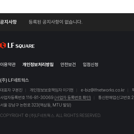
공지사항
등록된 공지사항이 없습니다.
이용약관
개인정보처리방침
안전보건
입점신청
(주) LF네트웍스
대표자 구본진
개인정보보호책임자 이기현
e-biz@lfnetworks.co.kr
사업자등록번호 116-81-30069
(사업자 등록번호 확인)
통신판매업신고번호 20
서울 강남구 논현로 323(역삼동, MTU 빌딩)
COPYRIGHT © (주)LF네트웍스. ALL RIGHTS RESERVED.