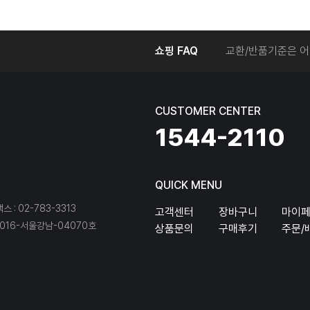
온라인에서 주문 후
쇼핑 FAQ
교환/반품기준은 어
교환/반품 접수를 
회원탈퇴는 어떻게 
교환/반품에 따른 
CUSTOMER CENTER
온라인에서 구매한 
1544-2110
QUICK MENU
팩스 : 02-783-3313
고객센터
장바구니
마이
16-서울강남-04070호
상품문의
구매후기
주문/