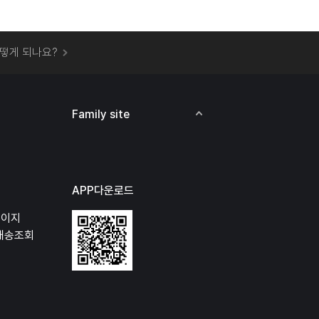
 오프라인 매장에서 상품을 수령할 수 있나요?
떻게 되나요?
하지 않고 물건을 보냈는데 처리가 되나요?
하나요?
비용은 어떻게 되나요?
Family site
상품 오프라인에서 반품이 가능한가요?
APP다운로드
페이지
배송조회