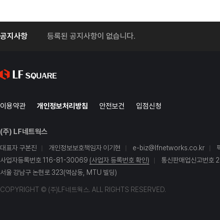
공지사항
등록된 공지사항이 없습니다.
이용약관
개인정보처리방침
안전보건
입점신청
(주) LF네트웍스
대표자 구본진
개인정보보호책임자 이기현
e-biz@lfnetworks.co.kr
사업자등록번호 116-81-30069
(사업자 등록번호 확인)
통신판매업신고번호 20
서울 강남구 논현로 323(역삼동, MTU 빌딩)
COPYRIGHT © (주)LF네트웍스. ALL RIGHTS RESERVED.