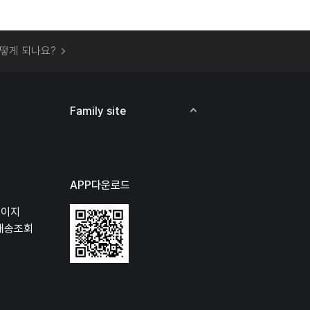
 오프라인 매장에서 상품을 수령할 수 있나요?
떻게 되나요?
하지 않고 물건을 보냈는데 처리가 되나요?
하나요?
비용은 어떻게 되나요?
Family site
상품 오프라인에서 반품이 가능한가요?
APP다운로드
페이지
배송조회