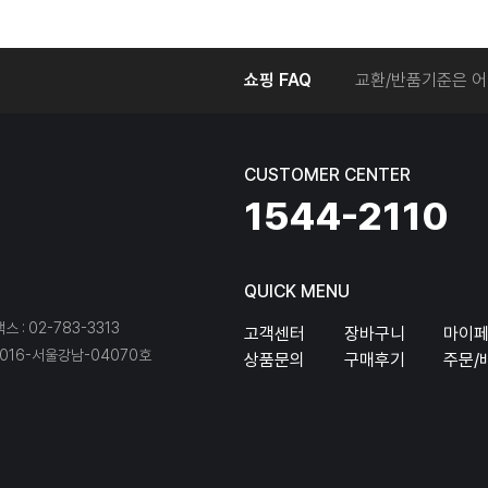
온라인에서 주문 후
쇼핑 FAQ
교환/반품기준은 어
교환/반품 접수를 
회원탈퇴는 어떻게 
교환/반품에 따른 
CUSTOMER CENTER
온라인에서 구매한 
1544-2110
QUICK MENU
팩스 : 02-783-3313
고객센터
장바구니
마이
16-서울강남-04070호
상품문의
구매후기
주문/