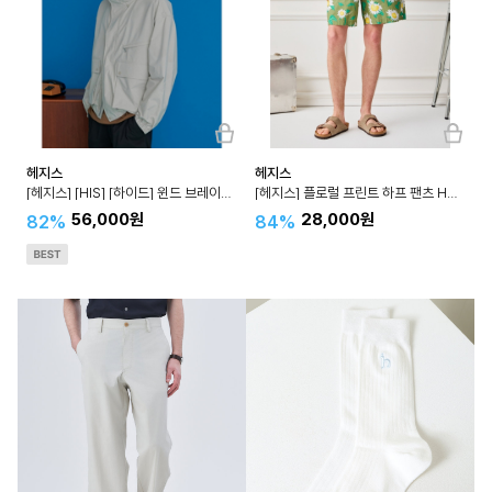
헤지스
헤지스
[헤지스] [HIS] [하이드] 윈드 브레이커 HZJU3E801
[헤지스] 플로럴 프린트 하프 팬츠 HZPA3B706
56,000원
28,000원
82%
84%