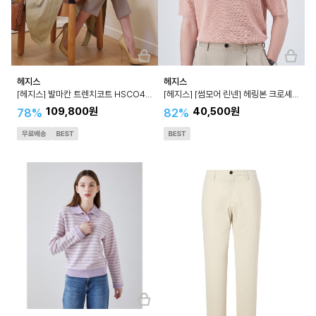
헤지스
헤지스
[헤지스] 발마칸 트렌치코트 HSCO4B301
[헤지스] [썸모어 린넨] 헤링본 크로셰 린넨 혼방 배색 카라 니트 HZSW4B556
109,800원
40,500원
78%
82%