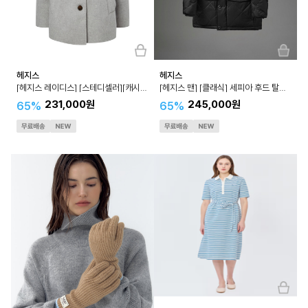
헤지스
헤지스
[헤지스 레이디스] [스테디셀러][캐시미어] 스트랩 하프 코트 WSCO3D001
[헤지스 맨] [클래식] 세피아 후드 탈착 카라코람 구스다운 점퍼 HZJU3D504
231,000원
245,000원
65%
65%