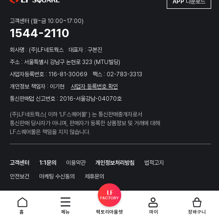
APP
다운로드
고객센터 (월~금 10:00~17:00)
1544-2110
회사명 : (주)LF네트웍스
대표자 : 구본진
주소 : 서울특별시 강남구 논현로 323 (MTU빌딩)
사업자등록번호 : 116-81-30069
팩스 : 02-783-3313
개인정보 책임자 : 이기현
사업자 등록번호 확인
통신판매업 신고번호 : 2016-서울강남-04070호
(주)LF네트웍스( 이하 ‘LF스퀘어몰’ ) 는 통신판매중개자로서
통신판매 당사자가 아니며, 판매자가 등록한 상품정보 및 거래에 대해
LF스퀘어몰은 책임을 지지 않습니다.
고객센터
1:1문의
이용약관
개인정보처리방침
법적고지
안전보건
마케팅 수신동의
제휴문의
홈
메뉴
팩토리아울렛
마이
장바구니