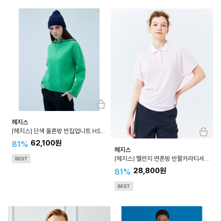
헤지스
[헤지스] 단색 울혼방 반집업니트 HSSW2D953
62,100원
81%
헤지스
[헤지스] 멜란지 면혼방 반팔카라티셔츠 HSTS4BC35
28,800원
81%