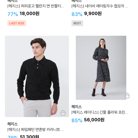
헤지스
헤지스
[헤지스] 퍼피로고 멜란지 면 반팔티셔츠 WHTS4B901
[헤지스] 네이비 레터링자수 캡모자 HSHE2D101
18,000원
9,900원
77%
83%
헤지스
[헤지스 레이디스] 긴팔 플라워 프린트 원피스 HSDR3A251
56,000원
85%
헤지스
[헤지스] 짜임패턴 면혼방 카라니트 WHSW4A564
51,300원
79%