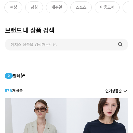
여성
남성
캐주얼
스포츠
아웃도어
골
브랜드 내 상품 검색
헤지스
상품을 검색해보세요.
필터
0
578
개 상품
인기상품순