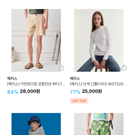
헤지스
헤지스
[헤지스] 가먼트다잉 코튼린넨 퍼티그 하프 팬츠 HZPA3B503
[헤지스] 단색 긴팔티셔츠 WSTS2DU92
28,000원
25,000원
84%
77%