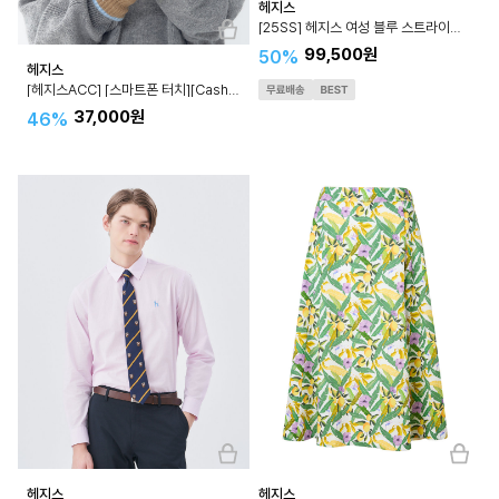
헤지스
[25SS] 헤지스 여성 블루 스트라이프 롱 피케 반소매 원피스 WS DR5B311B1
99,500원
50%
헤지스
[헤지스ACC] [스마트폰 터치][Cashmere Blended] 베이지 라인배색 캐시미어혼방 핑거홀 장갑 HIGV4F706
37,000원
46%
헤지스
헤지스