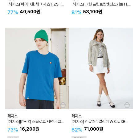
[헤지스] 마이크로 체크 셔츠 HZSH4A206
[헤지스] 그린 프린트면밴딩스커트 HSSK4B501
40,500원
53,100원
77%
81%
헤지스
헤지스
[헤지스][PHIZ] 스몰로고 백넘버 크루넥 반팔 티셔츠 SPTS4E202
[헤지스] 긴팔캐주얼점퍼 WSJU3B551
16,200원
71,000원
73%
82%