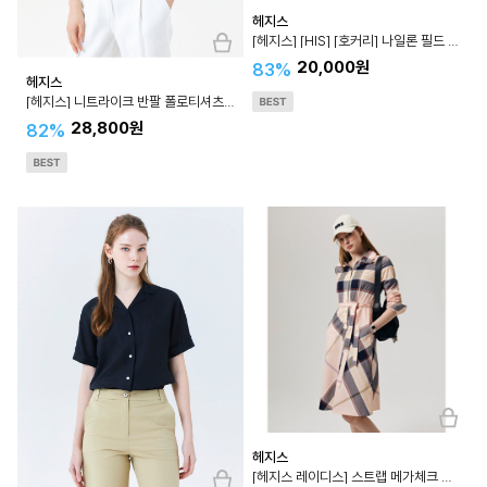
헤지스
[헤지스] [HIS] [호커리] 나일론 필드 팬츠 HZPA3E806
20,000원
83%
헤지스
[헤지스] 니트라이크 반팔 폴로티셔츠 HSTS4B301
28,800원
82%
헤지스
[헤지스 레이디스] 스트랩 메가체크 긴팔 셔츠형원피스 HSDR3BC21