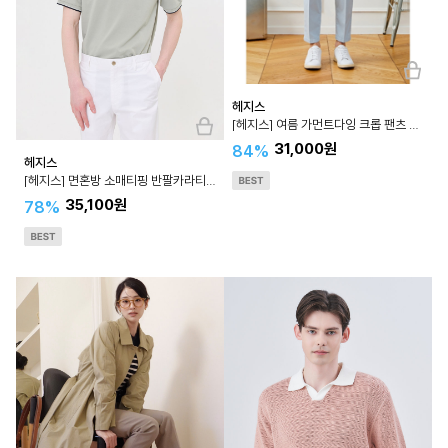
헤지스
[헤지스] 여름 가먼트다잉 크롭 팬츠 HZPA3B333
31,000원
84%
헤지스
[헤지스] 면혼방 소매티핑 반팔카라티셔츠 WHTS4B408
35,100원
78%