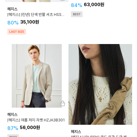
63,000원
84%
헤지스
[헤지스] [린넨] 단색 반팔 셔츠 HSSH4BC44
35,100원
80%
헤지스
[헤지스] 여름 져지 자켓 HZJA3B301
56,000원
87%
헤지스