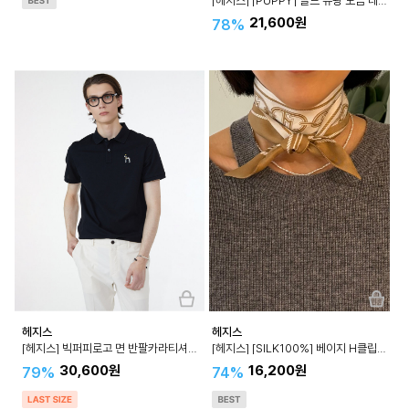
[헤지스] [PUPPY] 골드 유광 도금 레이어드 목걸이 HILG4EH12
21,600원
78%
헤지스
헤지스
[헤지스] 빅퍼피로고 면 반팔카라티셔츠 WHTS4B405
[헤지스] [SILK100%] 베이지 H클립 쁘띠 실크 스카프 HISC4E650
30,600원
16,200원
79%
74%