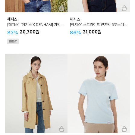
헤지스
헤지스
[헤지스] [헤지스 X DENHAM] 가먼트 다잉 슬럽 크루넥 HZTS2D271
[헤지스] 스트라이프 면혼방 5부소매니트 WSSW3B355
20,700원
31,000원
83%
86%