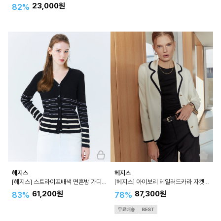
23,000원
82%
헤지스
헤지스
[헤지스] 아이보리 테일러드카라 자켓형 가디건 HSSW4A202
[헤지스] 스트라이프배색 면혼방 가디건 HSSW4B403
87,300원
61,200원
78%
83%