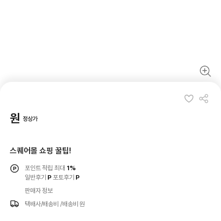
원
정상가
스퀘어몰 쇼핑 꿀팁!
포인트 적립 최대
1%
일반후기
P
포토후기
P
판매자 정보
택배사/배송비
/배송비 원