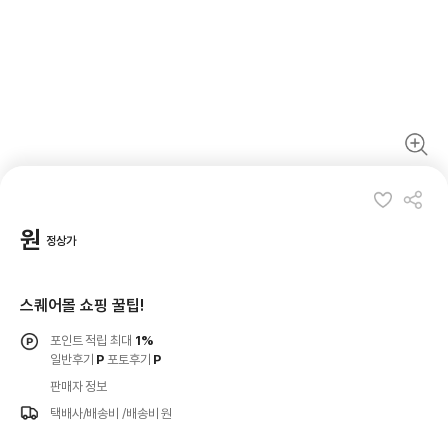
원
정상가
스퀘어몰 쇼핑 꿀팁!
포인트 적립 최대
1%
일반후기
P
포토후기
P
판매자 정보
택배사/배송비
/배송비 원