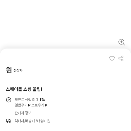
원
정상가
스퀘어몰 쇼핑 꿀팁!
포인트 적립 최대
1%
일반후기
P
포토후기
P
판매자 정보
택배사/배송비
/배송비 원