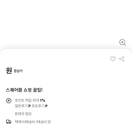
원
정상가
스퀘어몰 쇼핑 꿀팁!
포인트 적립 최대
1%
일반후기
P
포토후기
P
판매자 정보
택배사/배송비
/배송비 원