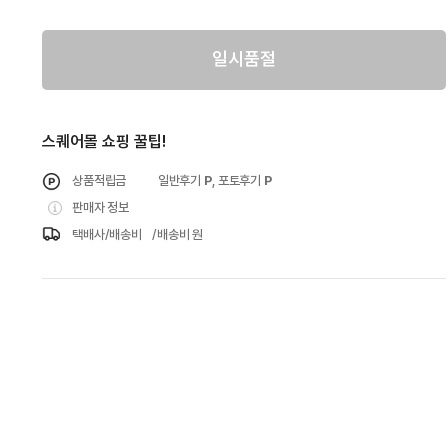
일시품절
스퀘어몰 쇼핑 꿀팁!
상품적립금
일반후기
P
, 포토후기
P
판매자 정보
택배사/배송비
/배송비 원