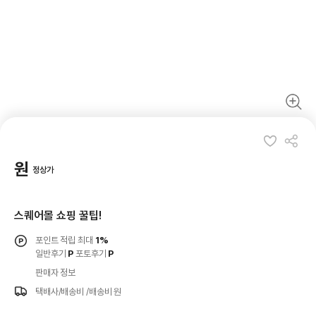
원
정상가
스퀘어몰 쇼핑 꿀팁!
포인트 적립 최대
1%
일반후기
P
포토후기
P
판매자 정보
택배사/배송비
/배송비 원