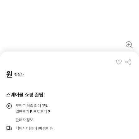
원
정상가
스퀘어몰 쇼핑 꿀팁!
포인트 적립 최대
1%
일반후기
P
포토후기
P
판매자 정보
택배사/배송비
/배송비 원