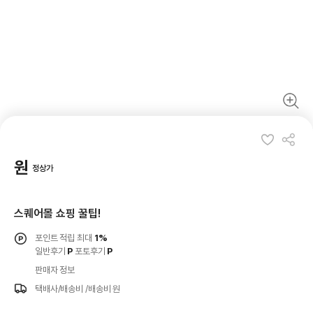
원
정상가
스퀘어몰 쇼핑 꿀팁!
포인트 적립 최대
1%
일반후기
P
포토후기
P
판매자 정보
택배사/배송비
/배송비 원