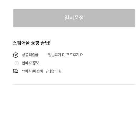
일시품절
스퀘어몰 쇼핑 꿀팁!
상품적립금
일반후기
P
, 포토후기
P
판매자 정보
택배사/배송비
/배송비 원