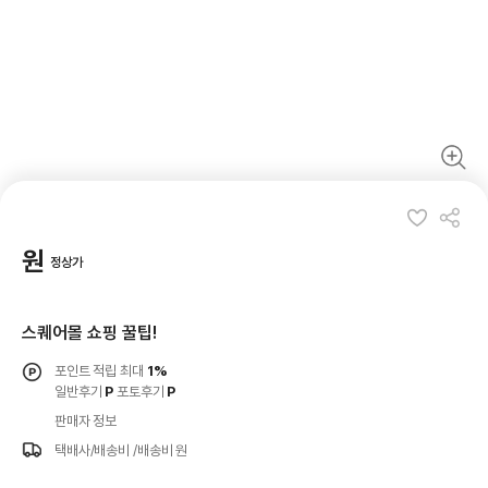
원
정상가
스퀘어몰 쇼핑 꿀팁!
포인트 적립 최대
1%
일반후기
P
포토후기
P
판매자 정보
택배사/배송비
/배송비 원