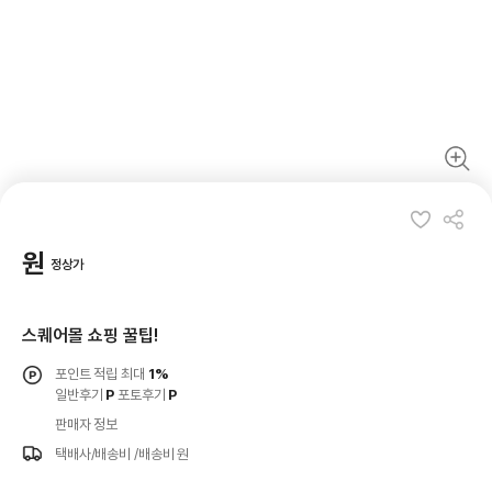
원
정상가
스퀘어몰 쇼핑 꿀팁!
포인트 적립 최대
1%
일반후기
P
포토후기
P
판매자 정보
택배사/배송비
/배송비 원