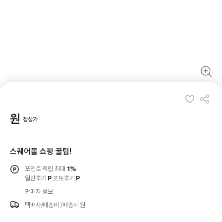
원
정상가
스퀘어몰 쇼핑 꿀팁!
포인트 적립 최대
1%
일반후기
P
포토후기
P
판매자 정보
택배사/배송비
/배송비 원